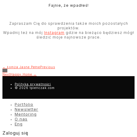
Fajnie, że wpadłeś!
Zapraszam Cię do sprawdzenia także moich pozostałych
projektów.
Wpadnij też na mój
Instagram
gdzie na bieżąco będziesz mógł
śledzić moje najnowsze prace.
← Łomża Jasne Pełne
Previous
Next
Happy Home →
Polityka prywatności
© 2026 tpienczak.com
Portfolio
Newsletter
Mentoring
O nas
Eng
Zaloguj się