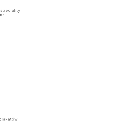
speciality
rna
plakatów