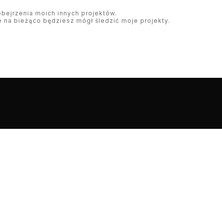
bejrzenia moich innych projektów.
 na bieżąco będziesz mógł śledzić moje projekty.