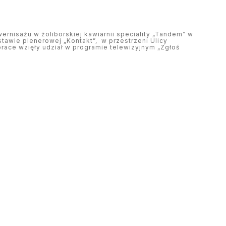
rnisażu w żoliborskiej kawiarnii speciality „Tandem” w
tawie plenerowej „Kontakt”, w przestrzeni Ulicy
race wzięły udział w programie telewizyjnym „Zgłoś