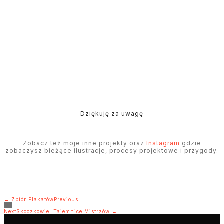
Dziękuję za uwagę
Zobacz też moje inne projekty oraz
Instagram
gdzie
zobaczysz bieżące ilustracje, procesy projektowe i przygody.
← Zbiór Plakatów
Previous
Next
Skoczkowie. Tajemnice Mistrzów →