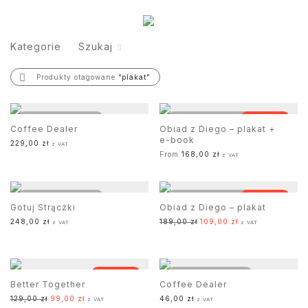
Kategorie
Szukaj
Produkty otagowane
“plakat”
Promocja!
Coffee Dealer
Obiad z Diego – plakat +
e-book
229,00
zł
z VAT
From
168,00
zł
z VAT
Promocja!
Gotuj Strączki
Obiad z Diego – plakat
Pierwotna cena wynosiła: 1
Aktualna cena wy
248,00
zł
189,00
zł
109,00
zł
z VAT
z VAT
Promocja!
Better Together
Coffee Dealer
Pierwotna cena wynosiła: 129,00 zł.
Aktualna cena wynosi: 99,00 zł.
129,00
zł
99,00
zł
46,00
zł
z VAT
z VAT